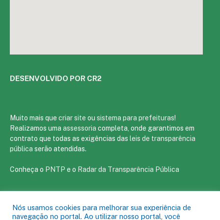
DESENVOLVIDO POR CR2
Muito mais que
criar site
ou
sistema para prefeituras
!
Realizamos uma
assessoria
completa, onde garantimos em
contrato que todas as exigências das
leis de transparência
pública
serão atendidas.
Conheça o
PNTP
e o
Radar da Transparência Pública
Nós usamos cookies para melhorar sua experiência de
navegação no portal. Ao utilizar nosso portal, você
Todos os direitos reservados a Câmara Municipal de Tracuateua