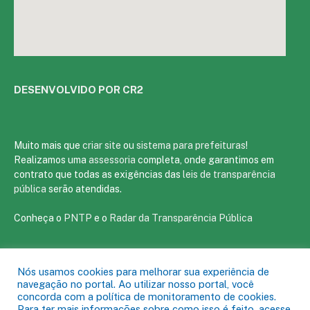
DESENVOLVIDO POR CR2
Muito mais que
criar site
ou
sistema para prefeituras
!
Realizamos uma
assessoria
completa, onde garantimos em
contrato que todas as exigências das
leis de transparência
pública
serão atendidas.
Conheça o
PNTP
e o
Radar da Transparência Pública
Nós usamos cookies para melhorar sua experiência de
navegação no portal. Ao utilizar nosso portal, você
Todos os direitos reservados a Câmara Municipal de Tracuateua
concorda com a política de monitoramento de cookies.
Para ter mais informações sobre como isso é feito, acesse