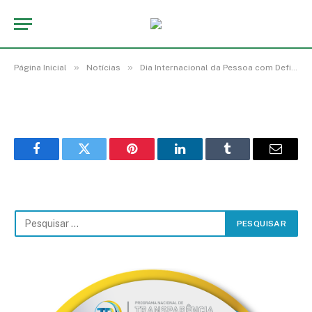
Capa10
De
cr2-admin3
3 de fevereiro de 2025
»
»
Página Inicial
Notícias
Dia Internacional da Pessoa com Deficiência.
Facebook
Twitter
Pinterest
LinkedIn
Tumblr
Email